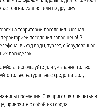
товым телефоном владельца, для того, чтобы
отает сигнализация, или по другому
герях на территории поселения "Лесная
а территорией поселения запрещено! В
елефона, выход воды, туалет, оборудованное
рних посиделок.
луйста, используйте для умывания только
йте только натуральные средства: золу,
кважины поселения. Она пригодна для питья в
у, привозите с собой из города