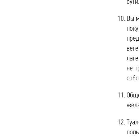
бути
Вы м
поку
пред
веге
лаге
не п
собо
Обще
жела
Туал
поль