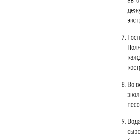
авто
дежу
экст
Гост
Поля
кажд
кост
Во в
экол
песо
Вода
сыро