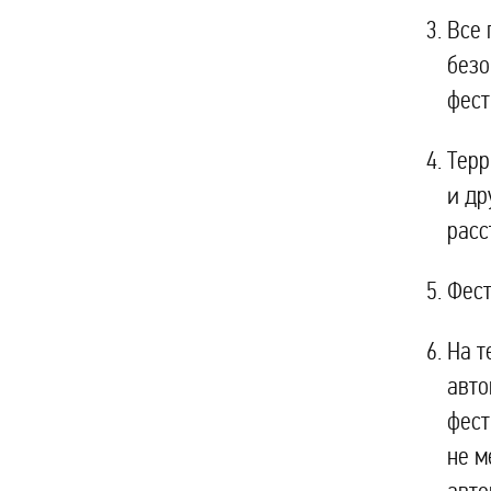
Все 
безо
фест
Терр
и др
расс
Фест
На т
авто
фест
не м