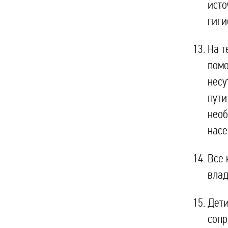
исто
гиги
На т
помо
несу
пути
необ
насе
Все 
влад
Дети
сопр