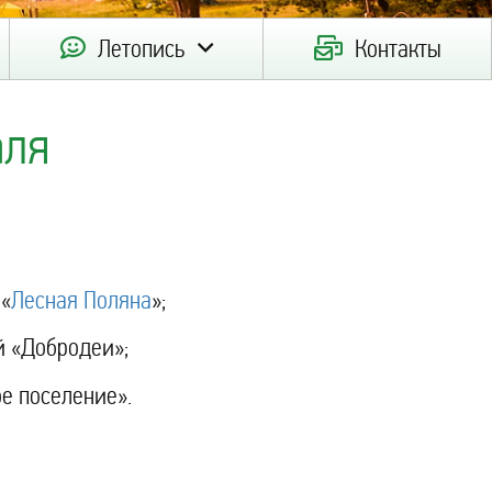
Летопись
Контакты
аля
 «
Лесная Поляна
»;
й «Добродеи»;
е поселение».