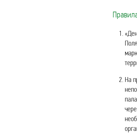
Правила
«Ден
Поля
марк
терр
На п
непо
пала
чере
необ
орга