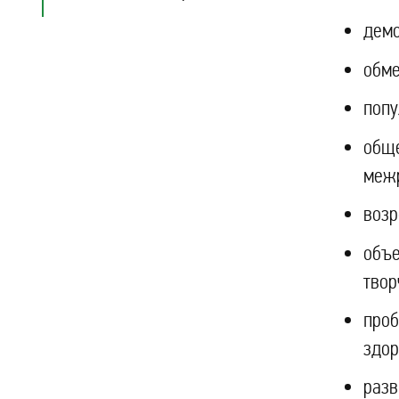
демо
обме
попу
обще
межр
возр
объе
твор
проб
здор
разв