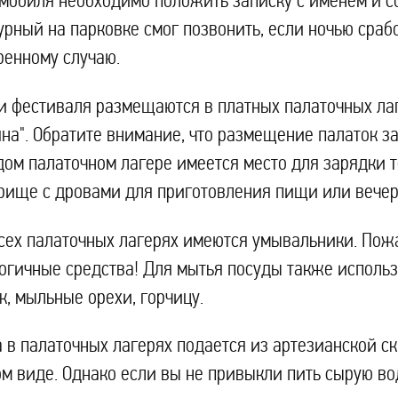
мобиля необходимо положить записку с именем и со
рный на парковке смог позвонить, если ночью сраб
ренному случаю.
и фестиваля размещаются в платных палаточных ла
на". Обратите внимание, что размещение палаток з
ом палаточном лагере имеется место для зарядки т
рище с дровами для приготовления пищи или вече
сех палаточных лагерях имеются умывальники. Пожа
огичные средства! Для мытья посуды также использу
к, мыльные орехи, горчицу.
 в палаточных лагерях подается из артезианской с
м виде. Однако если вы не привыкли пить сырую вод