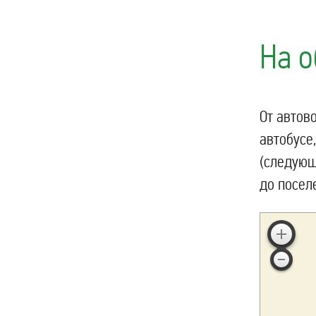
На о
От автов
автобусе
(следующ
до посел