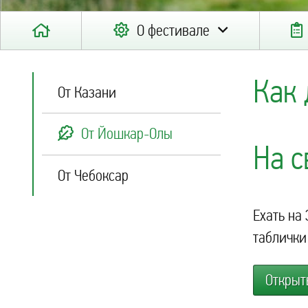
О фестивале
Как 
От Казани
От Йошкар-Олы
На с
От Чебоксар
Ехать на
таблички
Открыт